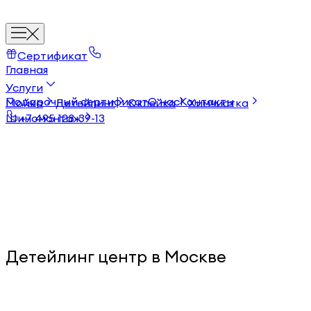
Сертификат
Главная
Услуги
Подарочный сертификат
О нас
Контакты
Мойка
Детейлинг
Оклейка
Химчистка
Шиномонтаж
+7 495 128-39-13
Детейлинг центр в Москве